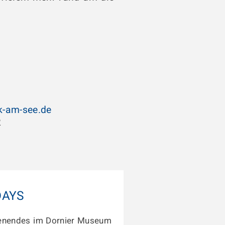
k-am-see
.de
2
DAYS
enendes im Dornier Museum