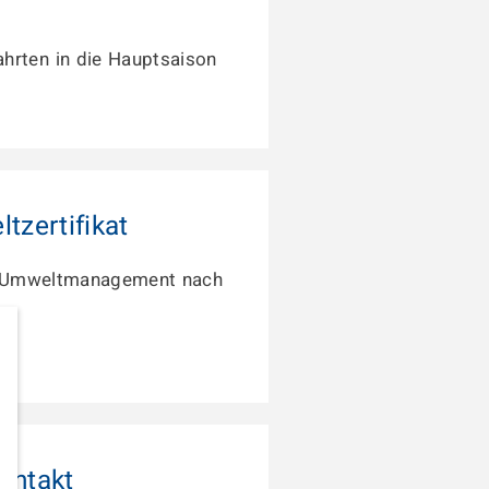
hrten in die Hauptsaison
tzertifikat
s Umweltmanagement nach
entakt