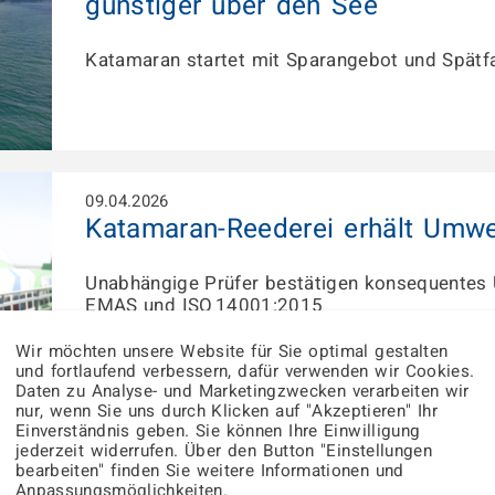
günstiger über den See
Katamaran startet mit Sparangebot und Spätfa
09.04.2026
Katamaran-Reederei erhält Umwel
Unabhängige Prüfer bestätigen konsequente
EMAS und ISO 14001:2015
Wir möchten unsere Website für Sie optimal gestalten
und fortlaufend verbessern, dafür verwenden wir Cookies.
Daten zu Analyse- und Marketingzwecken verarbeiten wir
nur, wenn Sie uns durch Klicken auf "Akzeptieren" Ihr
Einverständnis geben. Sie können Ihre Einwilligung
jederzeit widerrufen. Über den Button "Einstellungen
1. April bis 4. Oktober
bearbeiten" finden Sie weitere Informationen und
Ab April wieder täglich im Stund
Anpassungsmöglichkeiten.