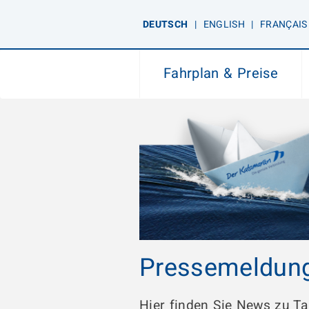
DE
UTSCH
|
EN
GLISH
|
FR
ANÇAIS
Fahrplan & Preise
Pressemeldun
Hier finden Sie News zu T