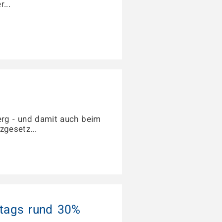
...
erg - und damit auch beim
zgesetz...
ttags rund 30%