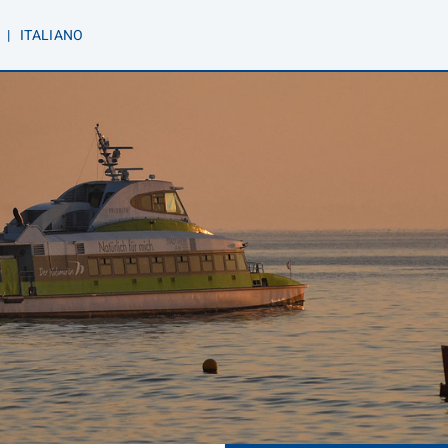
|
IT
ALIANO