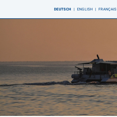
DE
UTSCH
|
EN
GLISH
|
FR
ANÇAIS