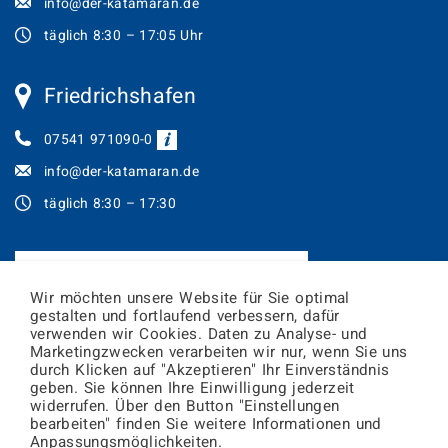
info@der-katamaran.de
täglich 8:30 – 17:05 Uhr
Friedrichshafen
07541 971090-0
info@der-katamaran.de
täglich 8:30 – 17:30
JETZT TICKETS ONLINE BUCHEN!
Wir möchten unsere Website für Sie optimal
gestalten und fortlaufend verbessern, dafür
Newsletter abonnieren
verwenden wir Cookies. Daten zu Analyse- und
Marketingzwecken verarbeiten wir nur, wenn Sie uns
durch Klicken auf "Akzeptieren" Ihr Einverständnis
geben. Sie können Ihre Einwilligung jederzeit
E-
widerrufen. Über den Button "Einstellungen
Mail
bearbeiten" finden Sie weitere Informationen und
Adresse
Zur
Friedrichshafen
Konstanz
Anpassungsmöglichkeiten.