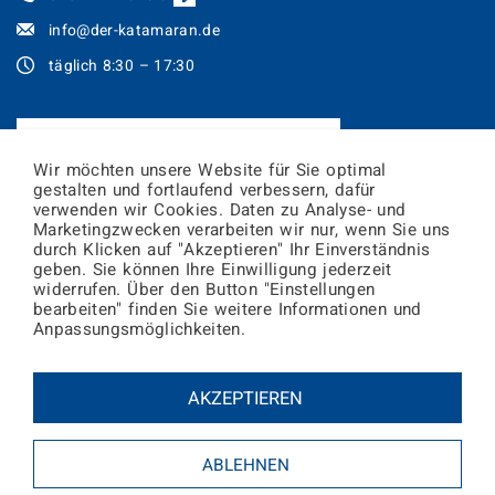
info@der-katamaran.de
täglich 8:30 – 17:30
JETZT TICKETS ONLINE BUCHEN!
Wir möchten unsere Website für Sie optimal
gestalten und fortlaufend verbessern, dafür
Newsletter abonnieren
verwenden wir Cookies. Daten zu Analyse- und
Marketingzwecken verarbeiten wir nur, wenn Sie uns
durch Klicken auf "Akzeptieren" Ihr Einverständnis
geben. Sie können Ihre Einwilligung jederzeit
E-
widerrufen. Über den Button "Einstellungen
Mail
bearbeiten" finden Sie weitere Informationen und
Adresse
Zur
Friedrichshafen
Konstanz
Anpassungsmöglichkeiten.
Wettervorschau
28°
29°
18°
19°
AKZEPTIEREN
Der Katamaran in den sozialen Medien:
ABLEHNEN
© Katamaran-Reederei Bodensee GmbH & Co. KG
Datenschutz
ǀ
Impressum