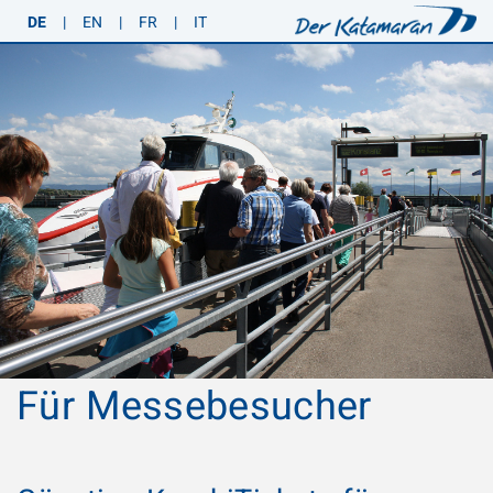
DE
|
EN
|
FR
|
IT
Für Messebesucher