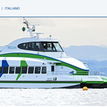
|
IT
ALIANO