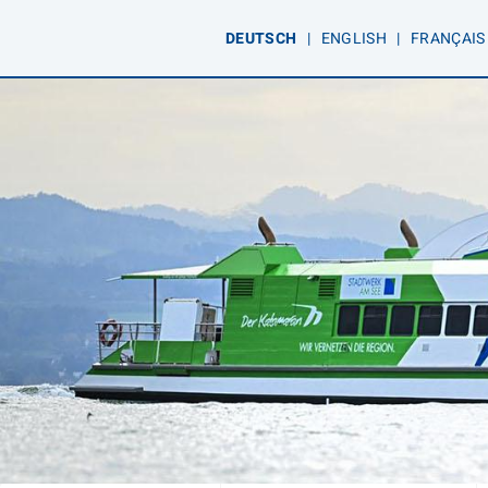
DE
UTSCH
|
EN
GLISH
|
FR
ANÇAIS