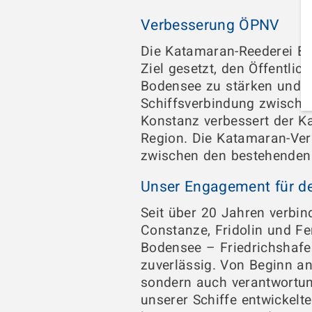
Verbesserung ÖPNV
Die Katamaran-Reederei B
Ziel gesetzt, den Öffentl
Bodensee zu stärken und a
Schiffsverbindung zwische
Konstanz verbessert der 
Region. Die Katamaran-Verb
zwischen den bestehenden
Unser Engagement für d
Seit über 20 Jahren verbi
Constanze, Fridolin und F
Bodensee – Friedrichshafe
zuverlässig. Von Beginn an
sondern auch verantwortun
unserer Schiffe entwickelt