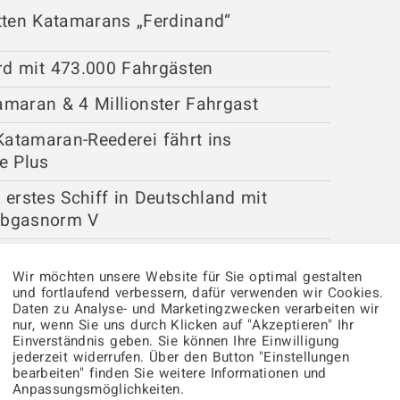
itten Katamarans „Ferdinand“
rd mit 473.000 Fahrgästen
amaran & 4 Millionster Fahrgast
Katamaran-Reederei fährt ins
he Plus
 erstes Schiff in Deutschland mit
Abgasnorm V
ndig erneuert
Wir möchten unsere Website für Sie optimal gestalten
hält Vorrang/ GRÜNEN BALL auf der
und fortlaufend verbessern, dafür verwenden wir Cookies.
Daten zu Analyse- und Marketingzwecken verarbeiten wir
ecke
nur, wenn Sie uns durch Klicken auf "Akzeptieren" Ihr
Einverständnis geben. Sie können Ihre Einwilligung
jederzeit widerrufen. Über den Button "Einstellungen
bearbeiten" finden Sie weitere Informationen und
Anpassungsmöglichkeiten.