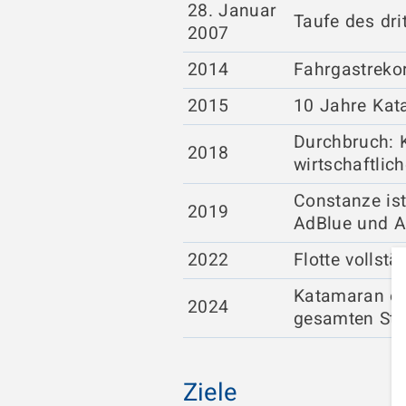
28. Januar
Taufe des dr
2007
2014
Fahrgastreko
2015
10 Jahre Kat
Durchbruch: 
2018
wirtschaftlic
Constanze ist
2019
AdBlue und 
2022
Flotte vollstä
Katamaran er
2024
gesamten Str
Ziele