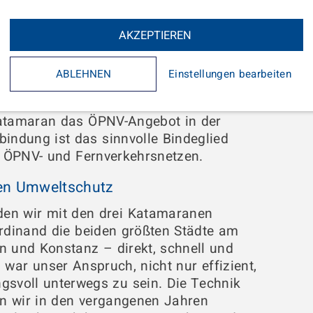
AKZEPTIEREN
odensee GmbH & Co. KG hat sich zum
ichen Personennahverkehr (ÖPNV) auf dem
ABLEHNEN
Einstellungen bearbeiten
uszubauen. Mit der direkten stündlichen
n den Städten Friedrichshafen und
Katamaran das ÖPNV-Angebot in der
indung ist das sinnvolle Bindeglied
 ÖPNV- und Fernverkehrsnetzen.
en Umweltschutz
nden wir mit den drei Katamaranen
erdinand die beiden größten Städte am
n und Konstanz – direkt, schnell und
 war unser Anspruch, nicht nur effizient,
gsvoll unterwegs zu sein. Die Technik
en wir in den vergangenen Jahren