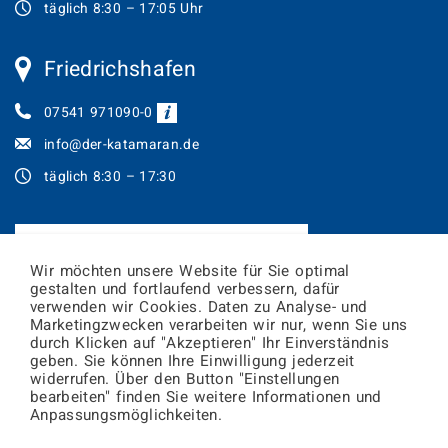
täglich 8:30 – 17:05 Uhr
Friedrichshafen
07541 971090-0
info@der-katamaran.de
täglich 8:30 – 17:30
JETZT TICKETS ONLINE BUCHEN!
Wir möchten unsere Website für Sie optimal
gestalten und fortlaufend verbessern, dafür
Newsletter abonnieren
verwenden wir Cookies. Daten zu Analyse- und
Marketingzwecken verarbeiten wir nur, wenn Sie uns
durch Klicken auf "Akzeptieren" Ihr Einverständnis
geben. Sie können Ihre Einwilligung jederzeit
E-
widerrufen. Über den Button "Einstellungen
Mail
bearbeiten" finden Sie weitere Informationen und
Adresse
Zur
Friedrichshafen
Konstanz
Anpassungsmöglichkeiten.
Wettervorschau
28°
29°