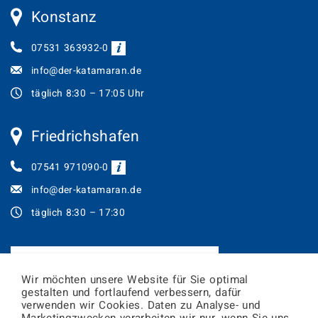
Konstanz
07531 363932-0
info@der-katamaran.de
täglich 8:30 – 17:05 Uhr
Friedrichshafen
07541 971090-0
info@der-katamaran.de
täglich 8:30 – 17:30
JETZT TICKETS ONLINE BUCHEN!
Wir möchten unsere Website für Sie optimal
gestalten und fortlaufend verbessern, dafür
Newsletter abonnieren
verwenden wir Cookies. Daten zu Analyse- und