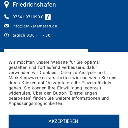
Friedrichshafen
07541 971090-0
info@der-katamaran.de
täglich 8:30 – 17:30
JETZT TICKETS ONLINE BUCHEN!
Wir möchten unsere Website für Sie optimal
gestalten und fortlaufend verbessern, dafür
Newsletter abonnieren
verwenden wir Cookies. Daten zu Analyse- und
Marketingzwecken verarbeiten wir nur, wenn Sie uns
durch Klicken auf "Akzeptieren" Ihr Einverständnis
geben. Sie können Ihre Einwilligung jederzeit
E-
widerrufen. Über den Button "Einstellungen
Mail
bearbeiten" finden Sie weitere Informationen und
Adresse
Zur
Friedrichshafen
Konstanz
Anpassungsmöglichkeiten.
Wettervorschau
34°
35°
17°
19°
AKZEPTIEREN