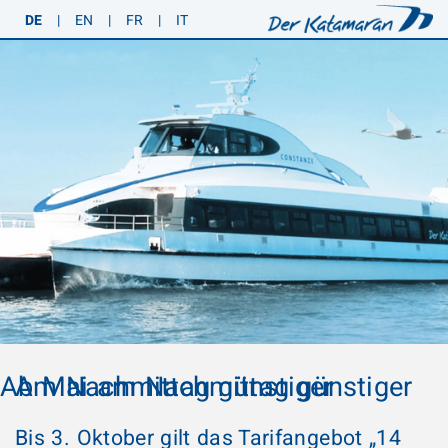
DE
|
EN
|
FR
|
IT
Ab Mai am Nachmittag günstiger
Am Nachmittag günstiger
Bis 3. Oktober gilt das Tarifangebot „14