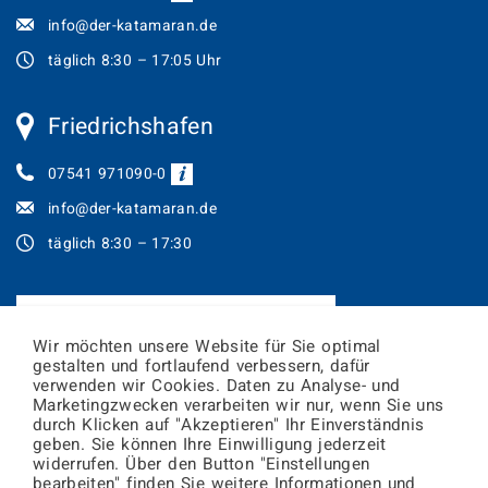
info@der-katamaran.de
täglich 8:30 – 17:05 Uhr
Friedrichshafen
07541 971090-0
info@der-katamaran.de
täglich 8:30 – 17:30
JETZT TICKETS ONLINE BUCHEN!
Wir möchten unsere Website für Sie optimal
gestalten und fortlaufend verbessern, dafür
Newsletter abonnieren
verwenden wir Cookies. Daten zu Analyse- und
Marketingzwecken verarbeiten wir nur, wenn Sie uns
durch Klicken auf "Akzeptieren" Ihr Einverständnis
geben. Sie können Ihre Einwilligung jederzeit
E-
widerrufen. Über den Button "Einstellungen
Mail
bearbeiten" finden Sie weitere Informationen und